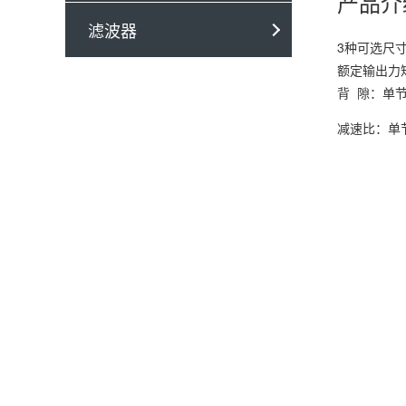
产品介
滤波器
3种可选尺寸
额定输出力矩
背 隙：单节：≤
减速比：单节