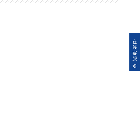
在
线
客
服